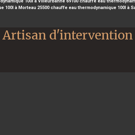
dynamique 100l à Villeurbanne 69100
chauffe eau thermodynami
e 100l à Morteau 25500
chauffe eau thermodynamique 100l à Sa
Artisan d'intervention