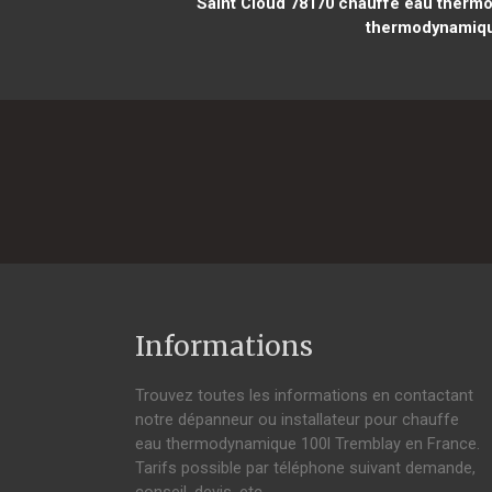
Saint Cloud 78170
chauffe eau thermo
thermodynamiqu
Informations
Trouvez toutes les informations en contactant
notre dépanneur ou installateur pour chauffe
eau thermodynamique 100l Tremblay en France.
Tarifs possible par téléphone suivant demande,
conseil, devis, etc.