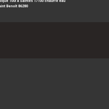
que 100l à Saintes 17100
chauffe eau
int Benoît 86280