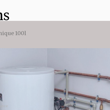
ns
ique 100l
n
rance