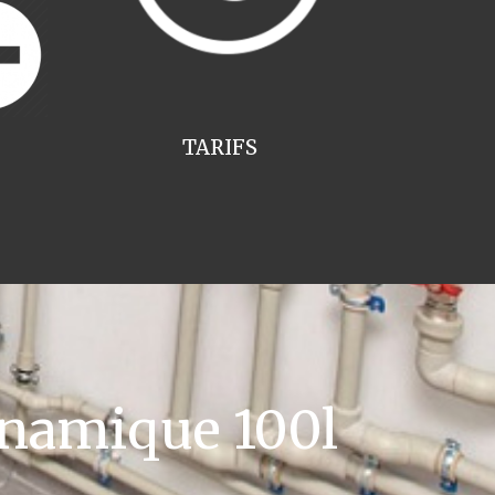
TARIFS
namique 100l