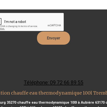
Téléphone: 09 72 66 89 55
ntion chauffe eau thermodynamique 100l Tremb
urg 35270
chauffe eau thermodynamique 100l à Aubière 63170
c