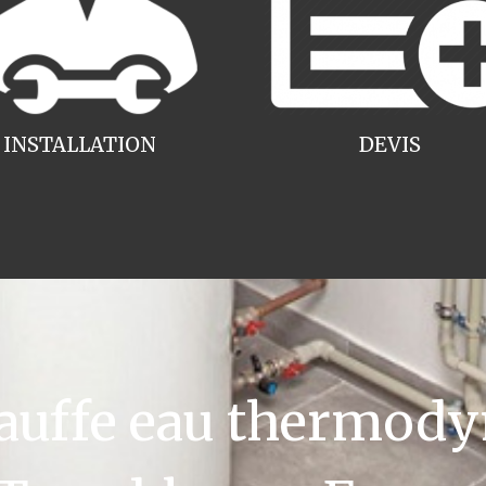
INSTALLATION
DEVIS
uffe eau thermody