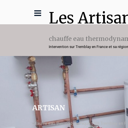
Les Artisa
chauffe eau thermodynam
Intervention sur Tremblay en France et sa régio
ARTISAN
chauffe eau thermodynamique 100l Tremblay en F