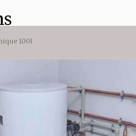
ns
ique 100l