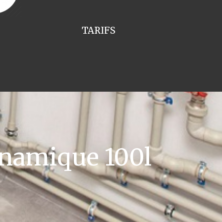
TARIFS
namique 100l