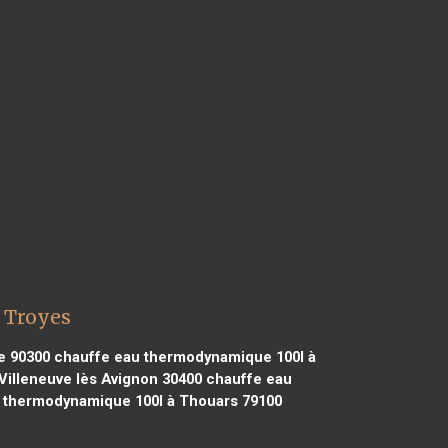
 Troyes
e 90300
chauffe eau thermodynamique 100l à
illeneuve lès Avignon 30400
chauffe eau
 thermodynamique 100l à Thouars 79100