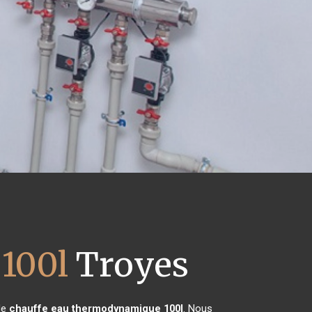
100l
Troyes
 de
chauffe eau thermodynamique 100l
. Nous