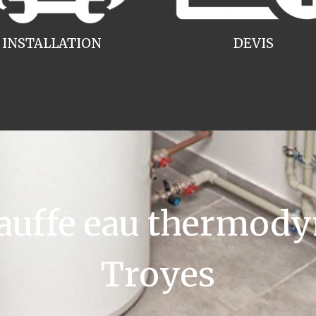
INSTALLATION
DEVIS
uffe eau thermody
Troyes