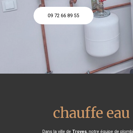
09 72 66 89 55
chauffe ea
Dans la ville de
Troyes
, notre équipe de plombi