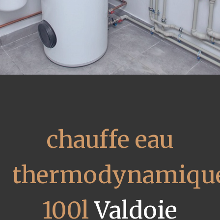
chauffe eau
thermodynamiqu
100l
Valdoie