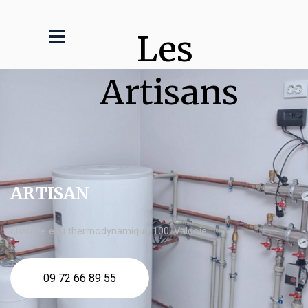
Les 
Artisans
ARTISAN
chauffe eau thermodynamique 100l Valdoie
09 72 66 89 55