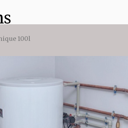
ns
ique 100l