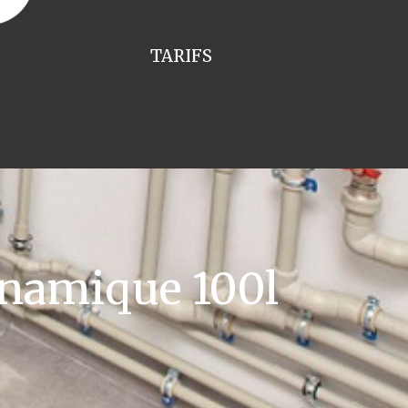
TARIFS
namique 100l