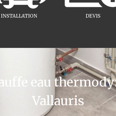
INSTALLATION
DEVIS
uffe eau thermody
Vallauris