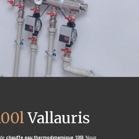
100l
Vallauris
 de
chauffe eau thermodynamique 100l
. Nous