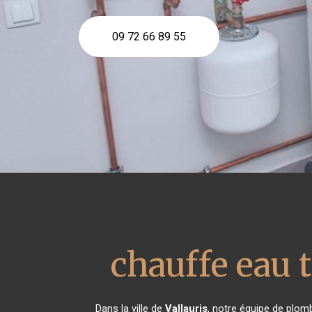
09 72 66 89 55
chauffe eau
Dans la ville de
Vallauris
, notre équipe de plomb