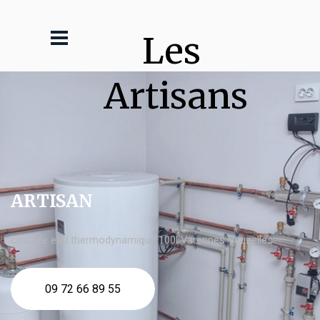
Les 
Artisans
ARTISAN
chauffe eau thermodynamique 100l Varennes Vauzelles
09 72 66 89 55