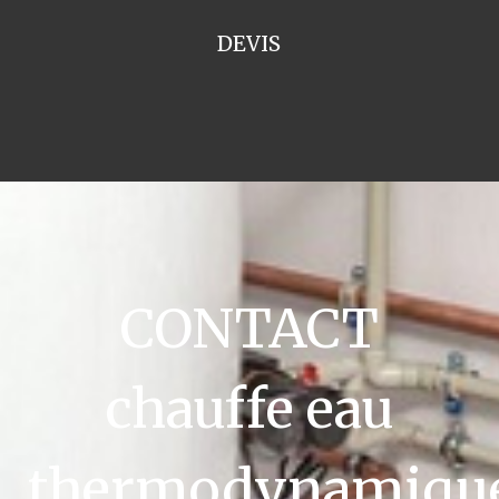
DEVIS
CONTACT
chauffe eau
thermodynamiqu