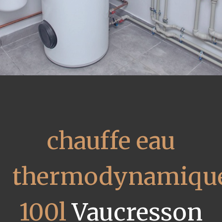
chauffe eau
thermodynamiqu
100l
Vaucresson