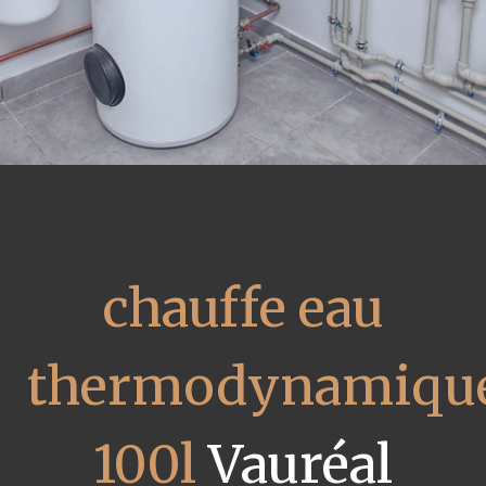
chauffe eau
thermodynamiqu
100l
Vauréal