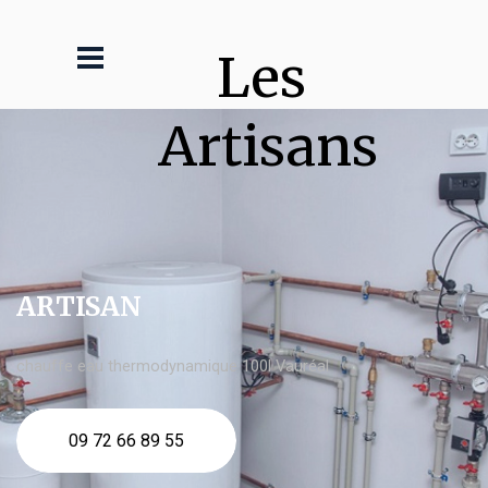
Les 
Artisans
ARTISAN
chauffe eau thermodynamique 100l Vauréal
09 72 66 89 55