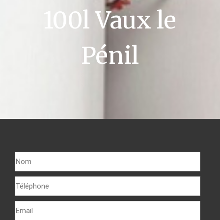
100l Vaux le
Pénil