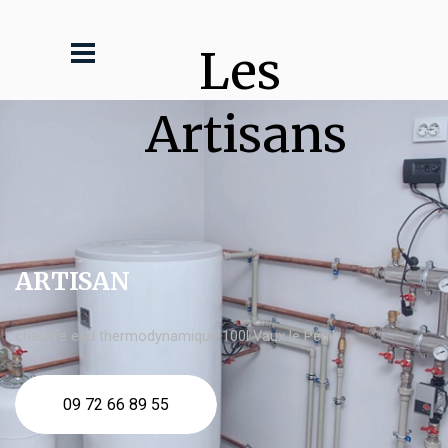
Les 
Artisans
ARTISAN
chauffe eau thermodynamique 100l Vaux le Pénil
09 72 66 89 55