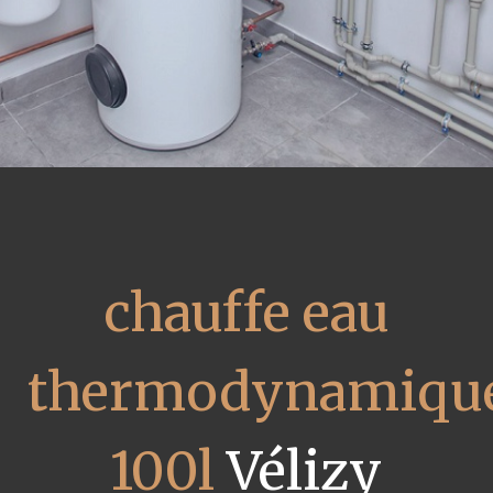
chauffe eau
thermodynamiqu
100l
Vélizy