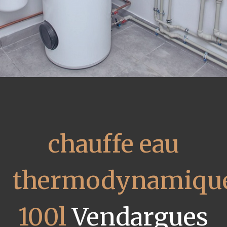
chauffe eau
thermodynamiqu
100l
Vendargues