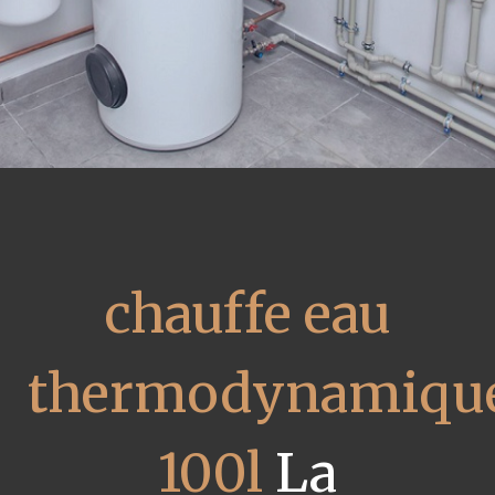
chauffe eau
thermodynamiqu
100l
La