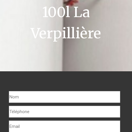
100l La
Verpillière