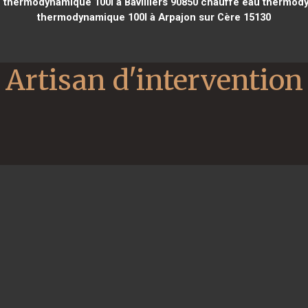
thermodynamique 100l à Bavilliers 90850
chauffe eau thermody
thermodynamique 100l à Arpajon sur Cère 15130
Artisan d'intervention