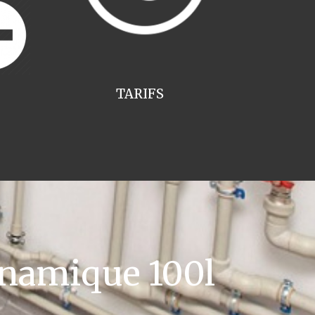
TARIFS
namique 100l