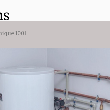
ns
ique 100l
is