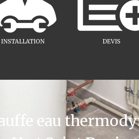
INSTALLATION
DEVIS
uffe eau thermody