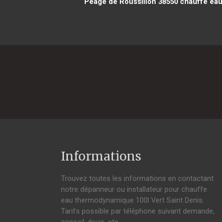
Péage de Roussillon 38550
chauffe eau 
Informations
Trouvez toutes les informations en contactant
notre dépanneur ou installateur pour chauffe
eau thermodynamique 100l Vert Saint Denis.
Tarifs possible par téléphone suivant demande,
conseil, devis, etc.