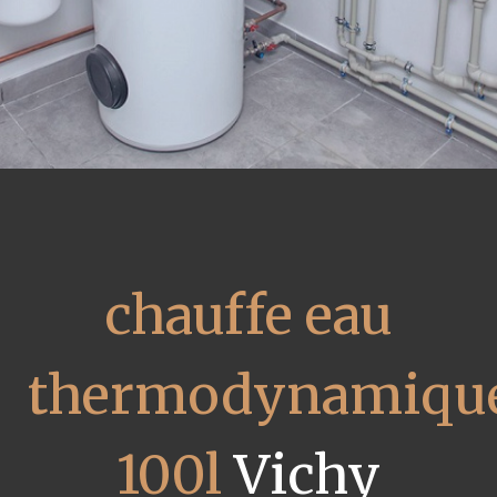
chauffe eau
thermodynamiqu
100l
Vichy