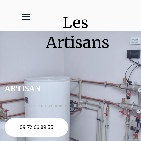
Les 
Artisans
ARTISAN
chauffe eau thermodynamique 100l Vichy
09 72 66 89 55