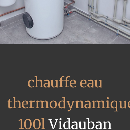
chauffe eau
thermodynamiqu
100l
Vidauban