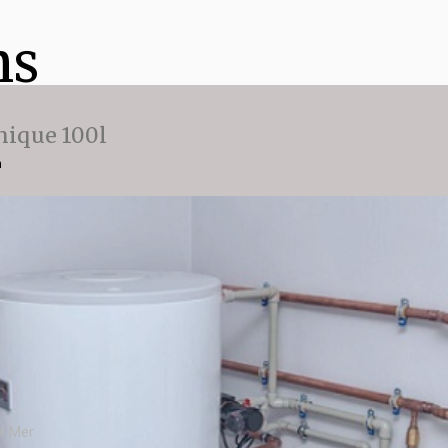
ns
ique 100l
n
r Mer