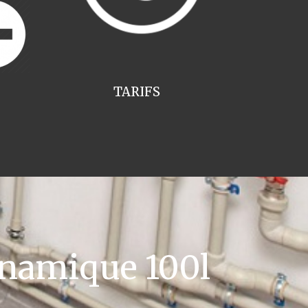
TARIFS
namique 100l