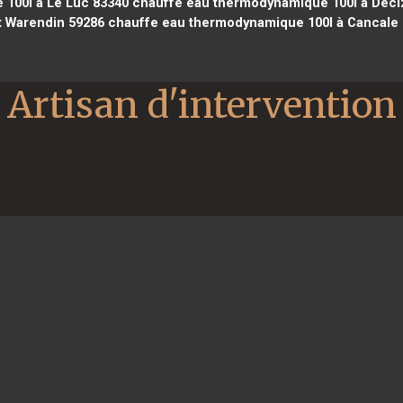
100l à Le Luc 83340
chauffe eau thermodynamique 100l à Deci
 Warendin 59286
chauffe eau thermodynamique 100l à Cancale
Artisan d'intervention