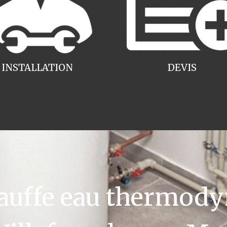
INSTALLATION
DEVIS
uffe eau thermody