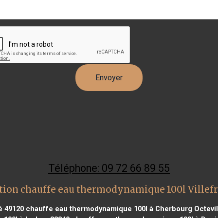
Téléphone: 09 72 66 89 55
tion chauffe eau thermodynamique 100l Villef
é 49120
chauffe eau thermodynamique 100l à Cherbourg Octevil