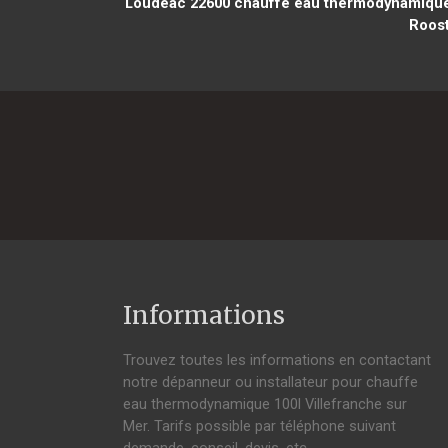
Loudéac 22600
chauffe eau thermodynamique 
Roost
Informations
Trouvez toutes les informations en contactant
notre dépanneur ou installateur pour chauffe
eau thermodynamique 100l Villefranche sur
Mer. Tarifs possible par téléphone suivant
demande, conseil, devis, etc.