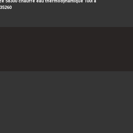
ze 58300
chauffe eau thermodynamique 100l à
 35260