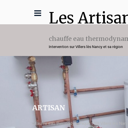
Les Artisa
chauffe eau thermodynam
Intervention sur Villers lès Nancy et sa région
ARTISAN
chauffe eau thermodynamique 100l Villers lès Nan