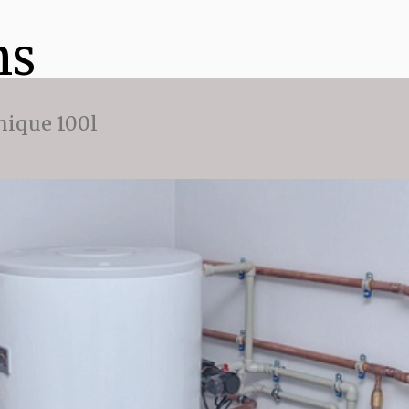
ns
ique 100l
cy