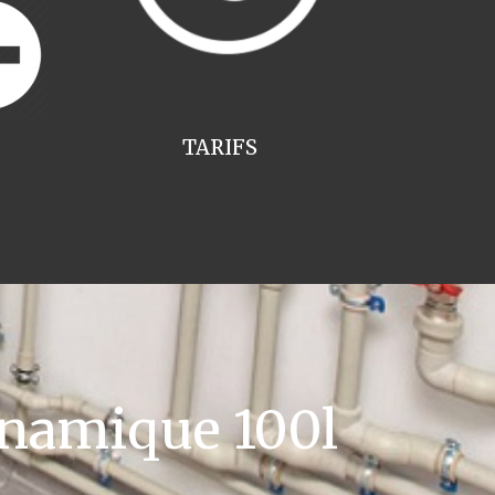
TARIFS
namique 100l