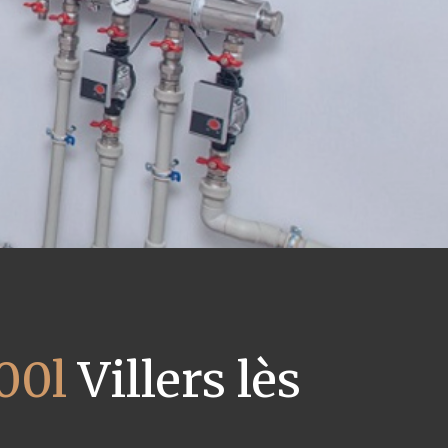
00l
Villers lès