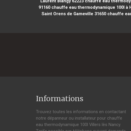
Laurent Blangy 62223
chauffe eau thermodyn
91160
chauffe eau thermodynamique 100l à 
Saint Orens de Gameville 31650
chauffe eau
Informations
Trouvez toutes les informations en contactant
notre dépanneur ou installateur pour chauffe
eau thermodynamique 100l Villers lès Nancy.
Tarifs possible par téléphone suivant demande,