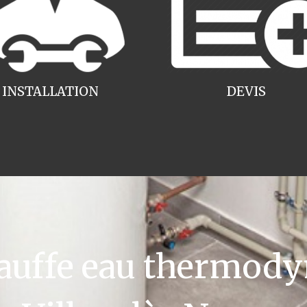
INSTALLATION
DEVIS
uffe eau thermody