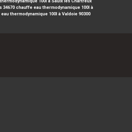
thermodynamique 100l à Saulx les Chartreux
s 34670
chauffe eau thermodynamique 100l à
 eau thermodynamique 100l à Valdoie 90300