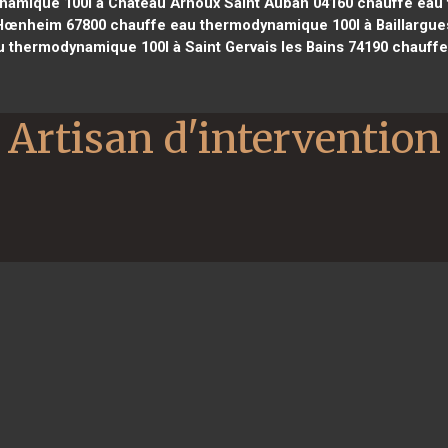
amique 100l à Château Arnoux Saint Auban 04160
chauffe eau 
Hœnheim 67800
chauffe eau thermodynamique 100l à Baillargue
 thermodynamique 100l à Saint Gervais les Bains 74190
chauffe
Artisan d'intervention