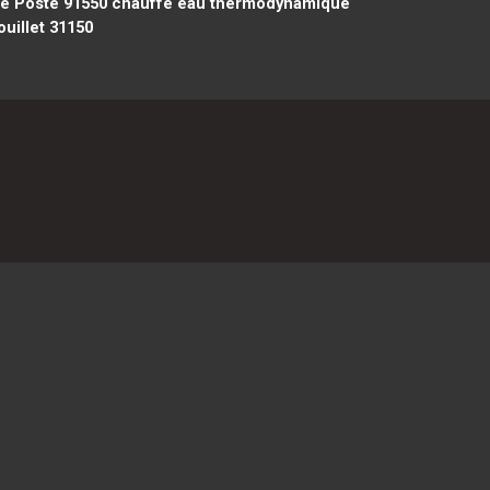
le Poste 91550
chauffe eau thermodynamique
uillet 31150