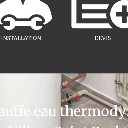
INSTALLATION
DEVIS
uffe eau thermody