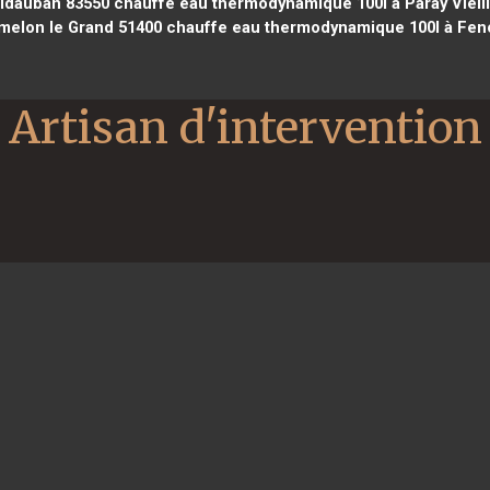
idauban 83550
chauffe eau thermodynamique 100l à Paray Vieil
melon le Grand 51400
chauffe eau thermodynamique 100l à Feno
Artisan d'intervention