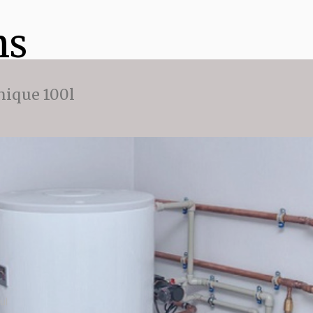
ns
ique 100l
ul