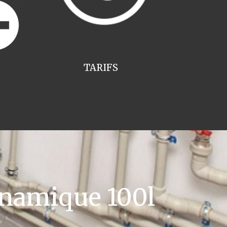
TARIFS
namique 100l