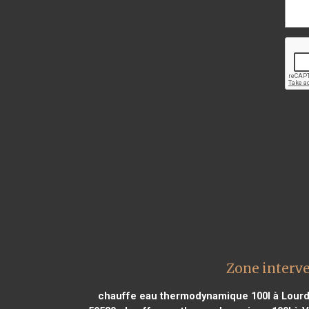
Zone interve
chauffe eau thermodynamique 100l à Lour