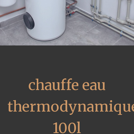
chauffe eau
thermodynamiqu
100l