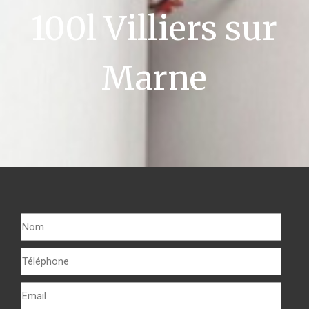
100l Villiers sur
Marne