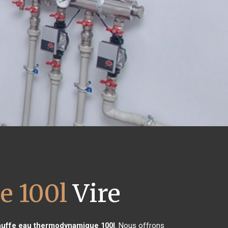
e 100l
Vire
uffe eau thermodynamique 100l
. Nous offrons