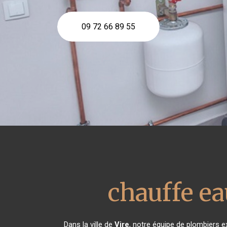
09 72 66 89 55
chauffe e
Dans la ville de
Vire
, notre équipe de plombiers ex