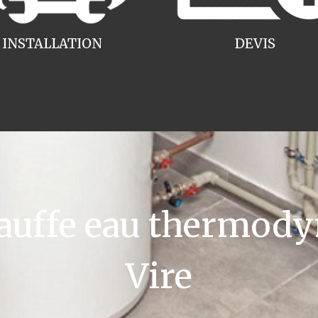
INSTALLATION
DEVIS
uffe eau thermody
Vire