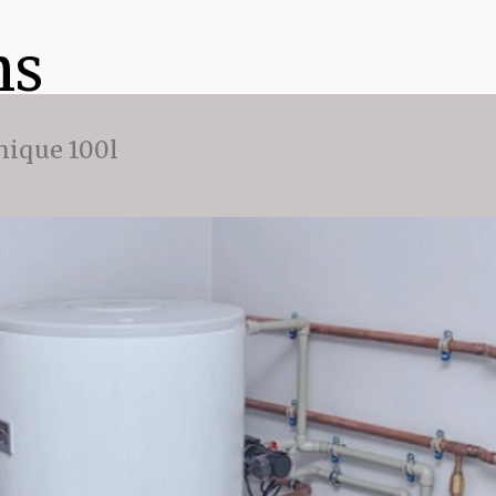
ns
ique 100l