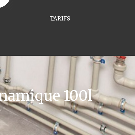
TARIFS
namique 100l