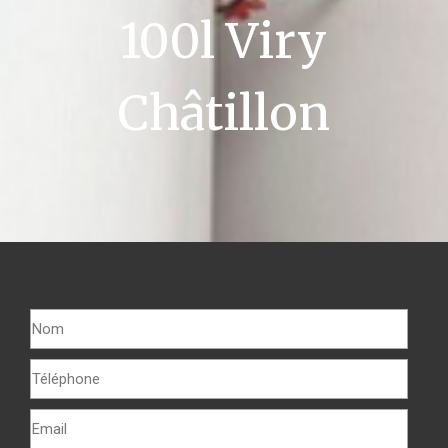
100l Viry
Châtillon