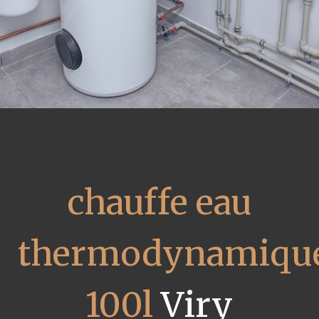
chauffe eau
thermodynamiqu
100l
Viry