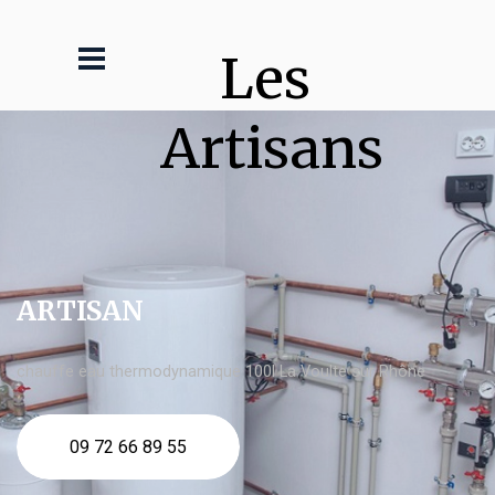
Les 
Artisans
ARTISAN
chauffe eau thermodynamique 100l La Voulte sur Rhône
09 72 66 89 55