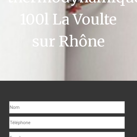
100l La Voulte
sur Rhône