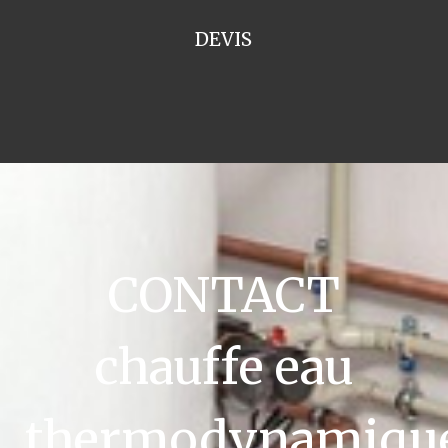
DEVIS
CONTACT
chauffe eau
thermodynamiqu