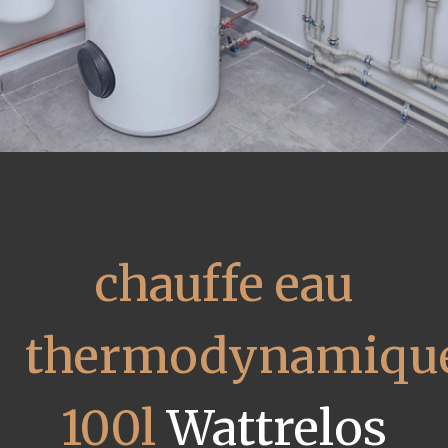
chauffe eau
thermodynamiqu
100l
Wattrelos