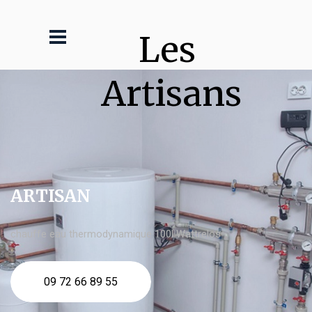
Les 
Artisans
ARTISAN
chauffe eau thermodynamique 100l Wattrelos
09 72 66 89 55