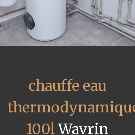
chauffe eau
thermodynamiqu
100l
Wavrin