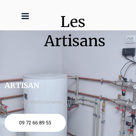
Les 
Artisans
ARTISAN
chauffe eau thermodynamique 100l Wavrin
09 72 66 89 55