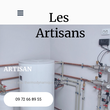
Les 
Artisans
ARTISAN
chauffe eau thermodynamique 100l Yvetot
09 72 66 89 55