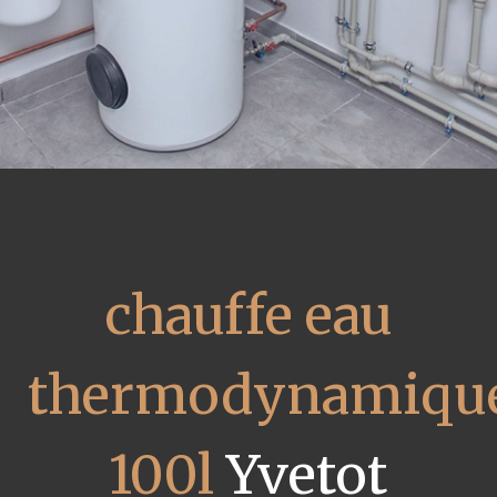
chauffe eau
thermodynamiqu
100l
Yvetot